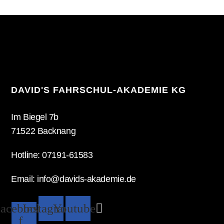
DAVID'S FAHRSCHUL-AKADEMIE KG
Im Biegel 7b
71522 Backnang
Hotline: 07191-61583
Email: info@davids-akademie.de
acebook-
Instagram
Youtube
f