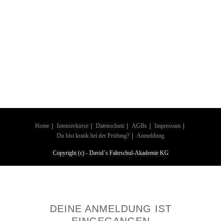
Home
Intensivkurse
Datenschutz
AGBs
Impressum
Du bist krank bei der Prüfung?
Anmeldung
Copyright (c) - David´s Fahrschul-Akademie KG
DEINE ANMELDUNG IST
EINGEGANGEN