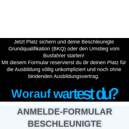
Jetzt Platz sichern und deine Beschleunigte
Grundqualifikation (BKQ) oder den Umstieg vom
Busfahrer starten!
Mit diesem Formular reservierst du dir deinen Platz für
die Ausbildung völlig unkompliziert und noch ohne
bindenden Ausbildungsvertrag.
?
u
d
t
s
e
t
r
W
o
r
a
u
f
w
a
ANMELDE-FORMULAR
BESCHLEUNIGTE