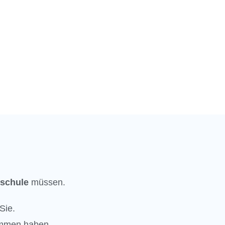
reit?
rschule
müssen.
Sie.
men haben,