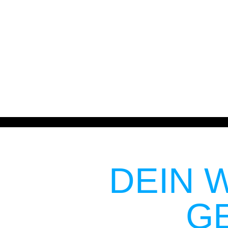
Neustart i
DEIN W
G