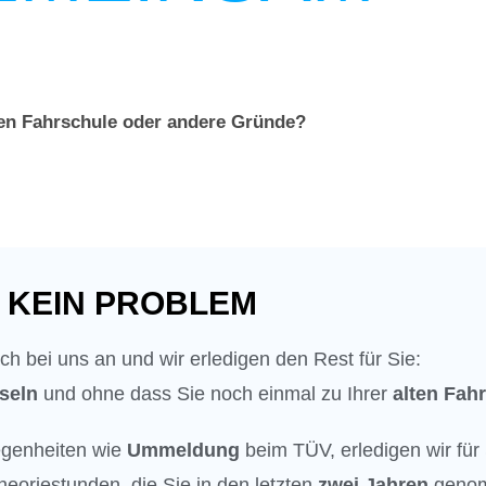
reform kommt 2027
.
Wir sind bereit! Bist du be
en Fahrschule oder andere Gründe?
KEIN PROBLEM
ch bei uns an und wir erledigen den Rest für Sie:
seln
und ohne dass Sie noch einmal zu Ihrer
alten Fah
egenheiten wie
Ummeldung
beim TÜV, erledigen wir für 
heoriestunden, die Sie in den letzten
zwei Jahren
genom